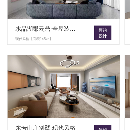
水晶湖郡云鼎·全屋装修设计
预约
设计
现代风格【面积145㎡】
东芳山庄别墅·现代风格
预约