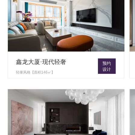
鑫龙大厦·现代轻奢
预约
设计
轻奢风格【面积146㎡】