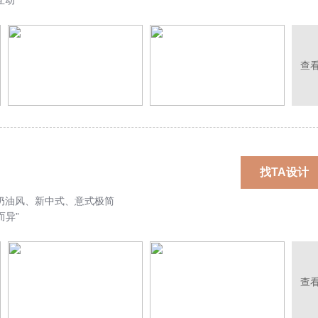
互动
查
找TA设计
奶油风、新中式、意式极简
而异”
查