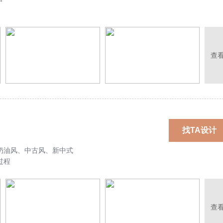
查
找TA设计
奶油风、中古风、新中式
过程
查