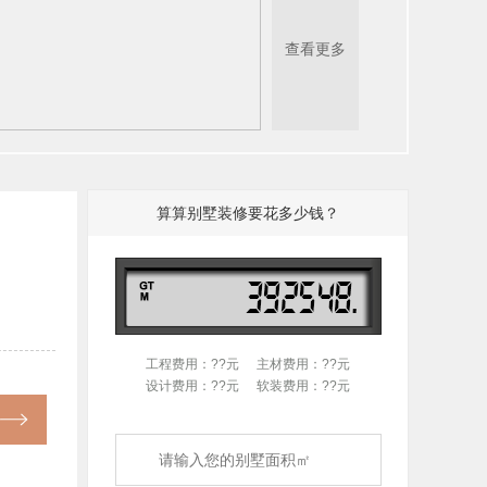
查看更多
算算别墅装修要花多少钱？
工程费用：??元
主材费用：??元
设计费用：??元
软装费用：??元