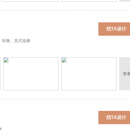
找TA设计
、轻奢、意式低奢
查
找TA设计
奢