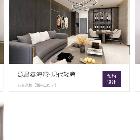
源昌鑫海湾·现代轻奢
预约
设计
轻奢风格【面积135㎡】