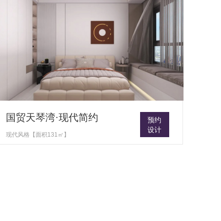
国贸天琴湾·现代简约
预约
设计
现代风格【面积131㎡】