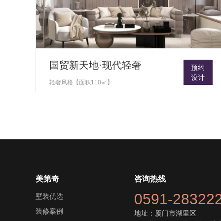
国贸新天地·现代轻奢
预约
设计
轻奢风格【面积110㎡】
美第奇
咨询热线
0591-28322
墅装优选
装修案例
地址：厦门市湖里区