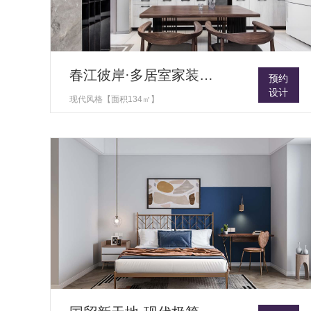
春江彼岸·多居室家装设计
预约
设计
现代风格【面积134㎡】