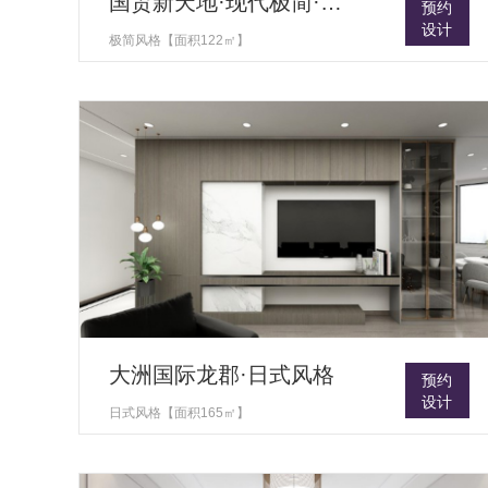
国贸新天地·现代极简·室内设计
预约
设计
极简风格【面积122㎡】
大洲国际龙郡·日式风格
预约
设计
日式风格【面积165㎡】