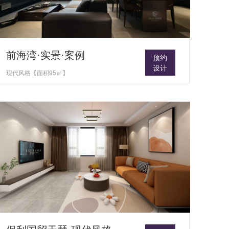
前海湾·实景·案例
预约
设计
现代风格【面积95㎡】