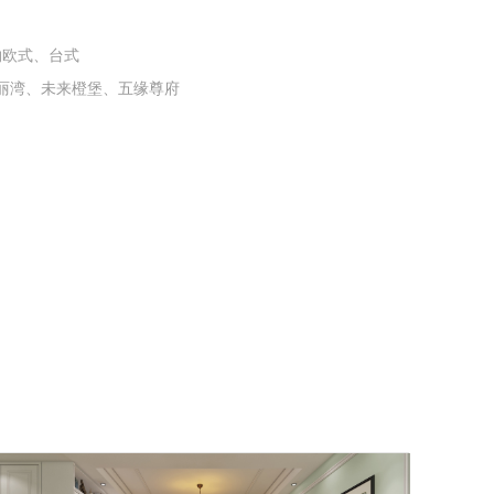
约欧式、台式
丽湾、未来橙堡、五缘尊府