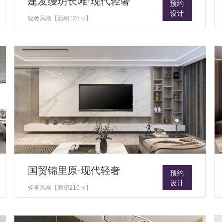
建发缦玥长滩·现代轻奢
预约
设计
轻奢风格【面积128㎡】
国贸锦里原·现代轻奢
预约
设计
轻奢风格【面积210㎡】