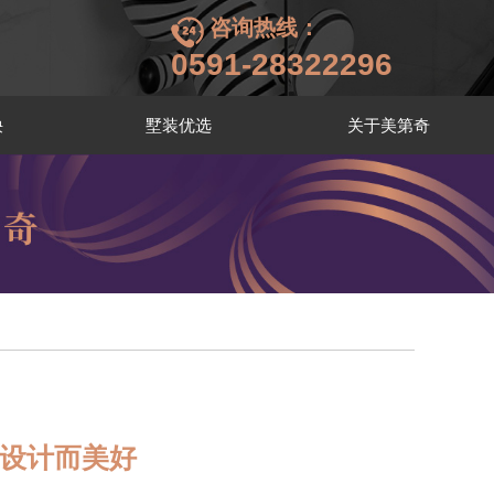
咨询热线：
0591-28322296
袂
墅装优选
关于美第奇
因设计而美好