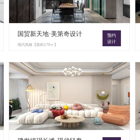
国贸新天地·美第奇设计
预约
设计
现代风格【面积170㎡】