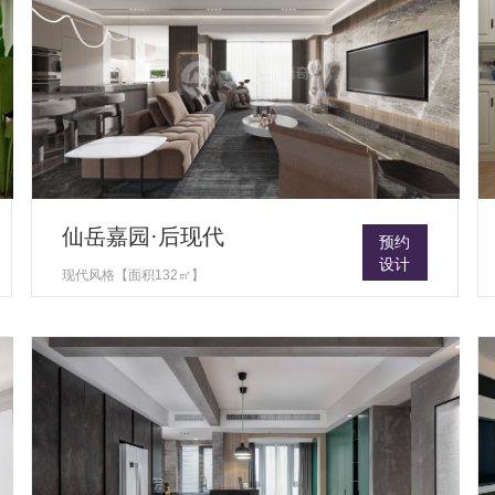
仙岳嘉园·后现代
预约
设计
现代风格【面积132㎡】