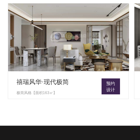
禧瑞风华·现代极简
预约
设计
极简风格【面积163㎡】