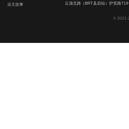
云顶北路（BRT县后站）护安路719
业主故事
© 2021-