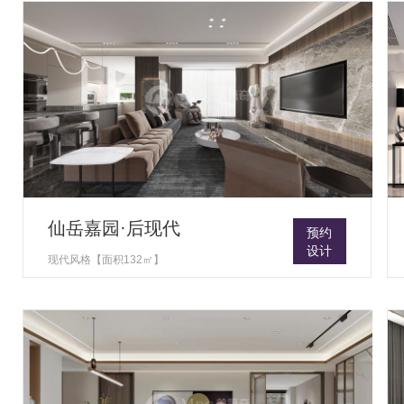
仙岳嘉园·后现代
预约
设计
现代风格【面积132㎡】