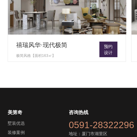
禧瑞风华·现代极简
预约
设计
极简风格【面积163㎡】
美第奇
咨询热线
0591-28322296
墅装优选
装修案例
地址：厦门市湖里区