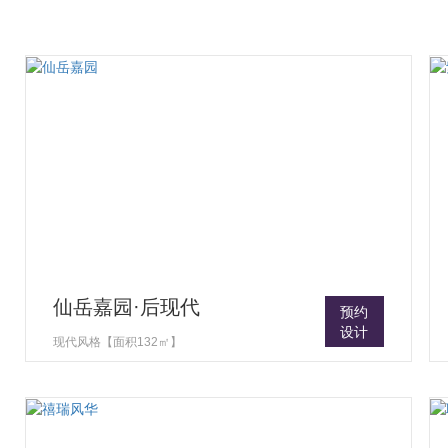
仙岳嘉园·后现代
预约
设计
现代风格【面积132㎡】