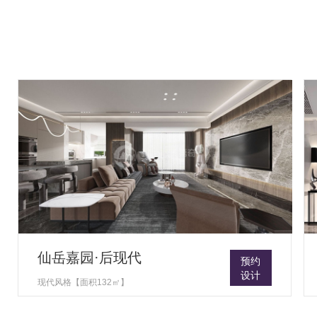
仙岳嘉园·后现代
预约
设计
现代风格【面积132㎡】