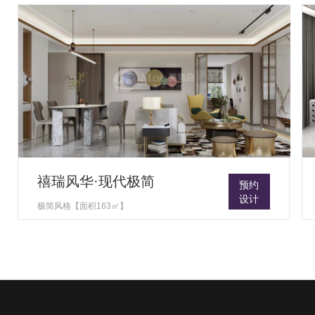
禧瑞风华·现代极简
预约
设计
极简风格【面积163㎡】