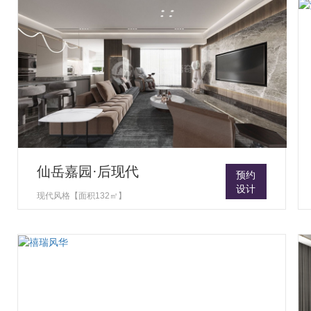
仙岳嘉园·后现代
预约
设计
现代风格【面积132㎡】