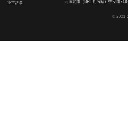
云顶北路（BRT县后站）护安路719
业主故事
© 2021-