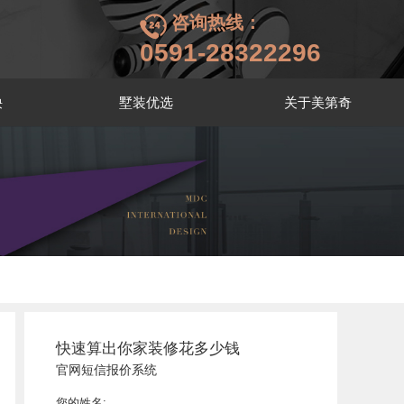
咨询热线：
0591-28322296
袂
墅装优选
关于美第奇
快速算出你家装修花多少钱
官网短信报价系统
您的姓名: