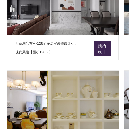
世贸湖滨首府·128㎡多居室装修设计-多居室
预约
设计
现代风格【面积128㎡】