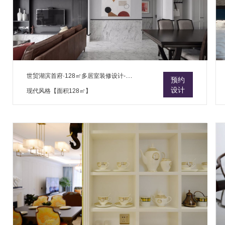
世贸湖滨首府·128㎡多居室装修设计-多居室
预约
设计
现代风格【面积128㎡】