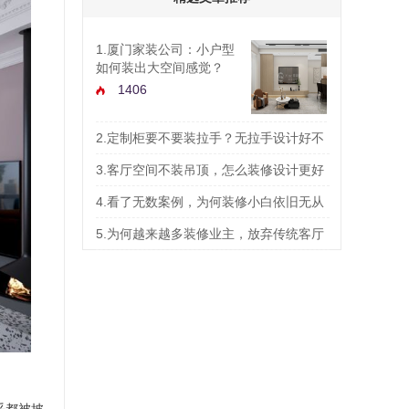
1.厦门家装公司：小户型
如何装出大空间感觉？
1406
2.定制柜要不要装拉手？无拉手设计好不
好？
3.客厅空间不装吊顶，怎么装修设计更好
看？
4.看了无数案例，为何装修小白依旧无从
1429
下手？
5.为何越来越多装修业主，放弃传统客厅
1389
布局？
1289
1377