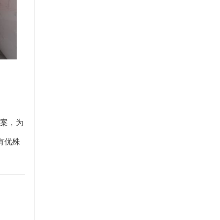
主案，为
有优殊