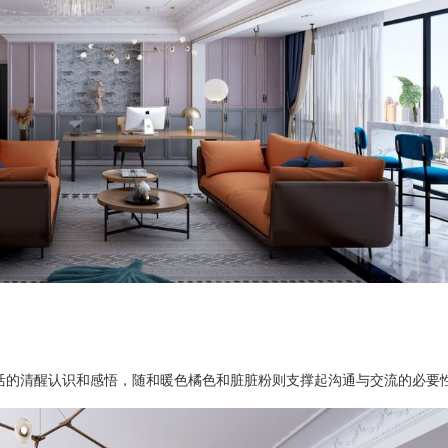
活的清醒认识和感悟，随和暖色橘色和脏脏粉则支撑起沟通与交流的必要