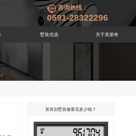
咨询热线：
0591-28322296
袂
墅装优选
关于美第奇
算算别墅装修要花多少钱？