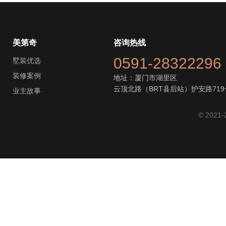
美第奇
咨询热线
0591-28322296
墅装优选
装修案例
地址：厦门市湖里区
云顶北路（BRT县后站）护安路719
业主故事
© 2021-