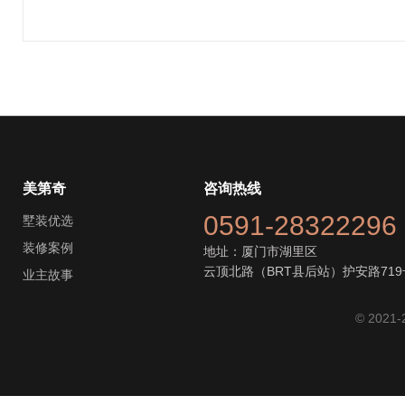
美第奇
咨询热线
0591-28322296
墅装优选
装修案例
地址：厦门市湖里区
云顶北路（BRT县后站）护安路719
业主故事
© 2021-