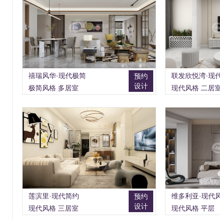
禧瑞风华·现代极简
联发欣悦湾·现
预约
设计
极简风格 多居室
现代风格 二居
莲滨里·现代简约
维多利亚·现代
预约
设计
现代风格 三居室
现代风格 平层